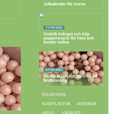
Julkalender för vuxna
11/10/2022
Undvik krångel och köp
pappersvaror för hem och
kontor online
07/10/2022
Därför måste ditt barn ha en
bollbassäng
TELEFONER
SURFPLATTOR
DATORER
APPLE
ANDROID