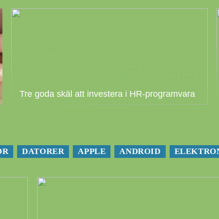
Tre goda skäl att investera i HR-programvara
OR
DATORER
APPLE
ANDROID
ELEKTRO