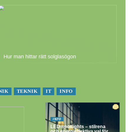
Hur man hittar rätt solglasögon
NIK
TEKNIK
IT
INFO
INFO
LED-spotlights – stilrena
och energieffektiva val för