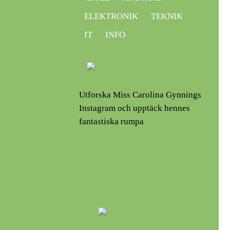
ELEKTRONIK
TEKNIK
IT
INFO
Utforska Miss Carolina Gynnings
Instagram och upptäck hennes
fantastiska rumpa