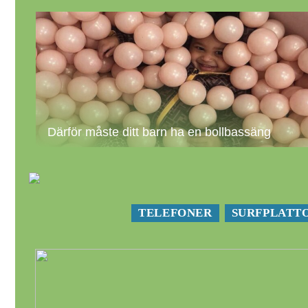
Därför måste ditt barn ha en bollbassäng
TELEFONER
SURFPLATT