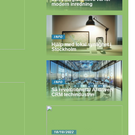
modern inredning
INFO
Hjälp med lokal synlighet i
Stockholm
INFO
Så revolutionerar AI-driven
CRM techindustrin
18/10/2022