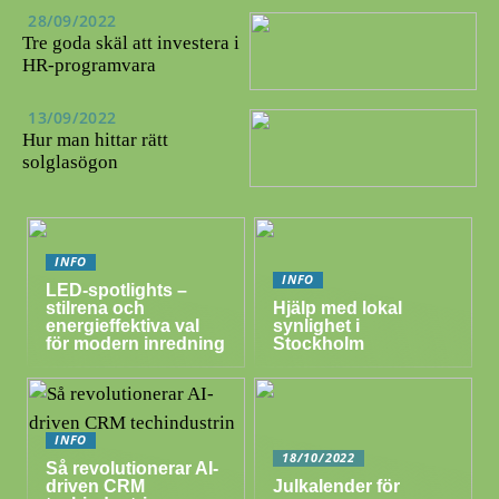
28/09/2022
Tre goda skäl att investera i
HR-programvara
13/09/2022
Hur man hittar rätt
solglasögon
INFO
INFO
LED-spotlights –
stilrena och
Hjälp med lokal
energieffektiva val
synlighet i
för modern inredning
Stockholm
INFO
18/10/2022
Så revolutionerar AI-
driven CRM
Julkalender för